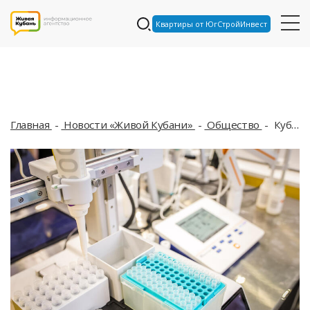
Квартиры от ЮгСтройИнвест
Главная
Новости «Живой Кубани»
Общество
Кубанский учёный стал лауреатом президентской премии в области науки и инноваций