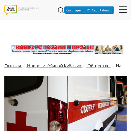
Квартиры от ЮгСтройИнвест
Главная
Новости «Живой Кубани»
Общество
На Кубани от ковида продолжают умирать люди