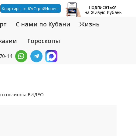
Подписаться
Квартиры от ЮгСтройИнвест
на Живую Кубань
рт
С нами по Кубани
Жизнь
хазии
Гороскопы
-70-14
ого полигона ВИДЕО