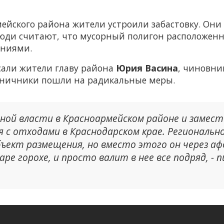
ейского района жители устроили забастовку. Они п
Люди считают, что мусорный полигон расположен
ениями.
сали жители главу района
Юрия Васина
, чиновни
таничники пошли на радикальные меры.
ьной власти в Красноармейском районе и замес
 с отходами в Краснодарском крае. Регионально
бъект размещения, но вместо этого он через а
аре горохе, и просто валит в нее все подряд, -