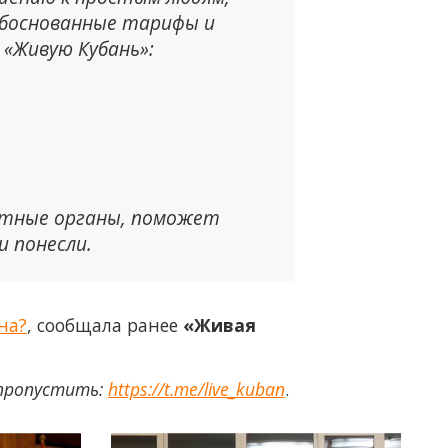
еобоснованные тарифы и
 «Живую Кубань»:
ентные органы, поможет
и понесли.
на?
, сообщала ранее
«Живая
 пропустить:
https://t.me/live_kuban
.