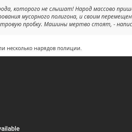
рода, которого не слышат! Народ массово приш
рования мусорного полигона, и своим перемеще
етровую пробку. Машины мертво стоят, - напис
али несколько нарядов полиции.