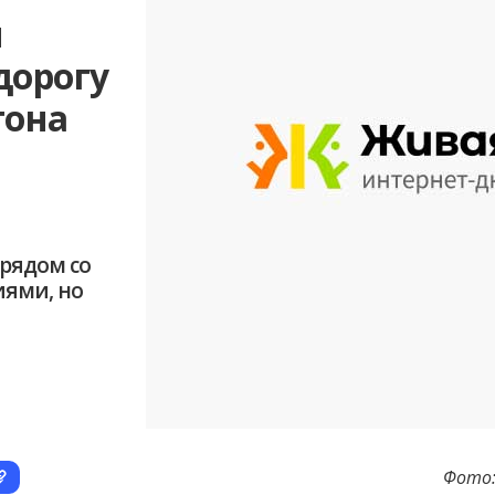
и
дорогу
гона
 рядом со
иями, но
Фото: