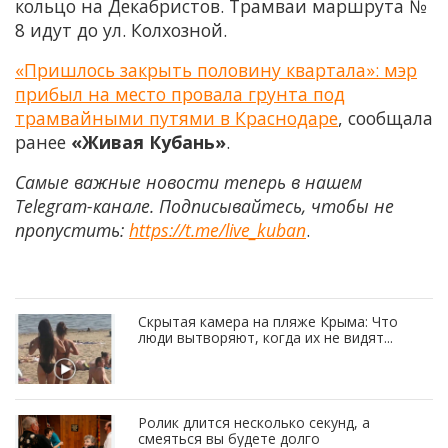
кольцо на Декабристов. Трамваи маршрута №
8 идут до ул. Колхозной.
«Пришлось закрыть половину квартала»: мэр
прибыл на место провала грунта под
трамвайными путями в Краснодаре
, сообщала
ранее
«Живая Кубань»
.
Самые важные новости теперь в нашем
Telegram-канале. Подписывайтесь, чтобы не
пропустить:
https://t.me/live_kuban
.
Скрытая камера на пляже Крыма: Что
люди вытворяют, когда их не видят...
Ролик длится несколько секунд, а
смеяться вы будете долго