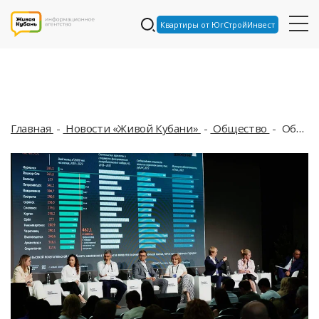
Квартиры от ЮгСтройИнвест
Главная
Новости «Живой Кубани»
Общество
Облик городов будущего: ведущие архитекторы России соберутся в Сочи