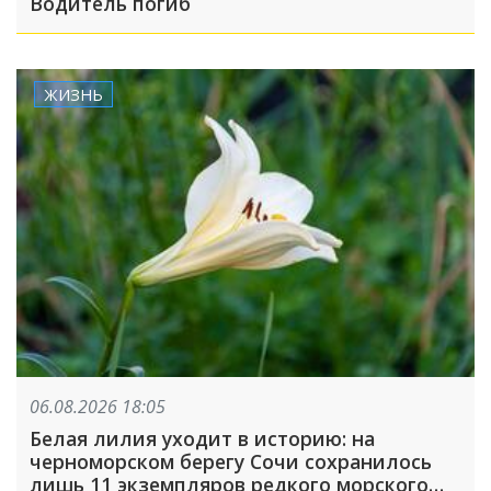
Водитель погиб
ЖИЗНЬ
06.08.2026 18:05
Белая лилия уходит в историю: на
черноморском берегу Сочи сохранилось
лишь 11 экземпляров редкого морского