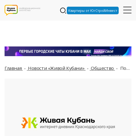
Квартиры от ЮгСтройИнвест
Главная
Новости «Живой Кубани»
Общество
Поезд «Лыжная стрела» свяжет горнолыжные курорты Сочи с Ростовом-на-Дону