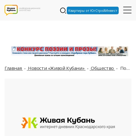
Квартиры от ЮгСтройИнвест
Главная
Новости «Живой Кубани»
Общество
Появилось послание Пригожина, прозвучавшее на похоронах бойцов ЧВК «Вагнер» в Горячем Ключе