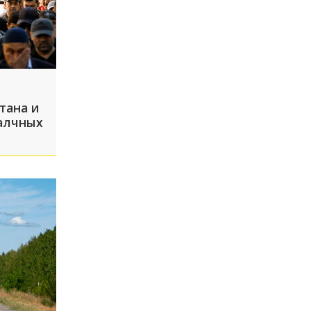
тана и
алчных
начали
нство
ков