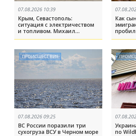
07.08.2026 10:39
07.08.20
Крым, Севастополь:
Как сы
ситуация с электричеством
эмигра
и топливом. Михаил
пробил
Развозжаев объяснил,
США. Р
почему отлучения света
против
носят массовый характер
главно
Америк
ПРОИСШЕСТВИЯ
ПРОИС
07.08.2026 09:25
07.08.20
ВС России поразили три
Украин
сухогруза ВСУ в Черном море
по Wildb