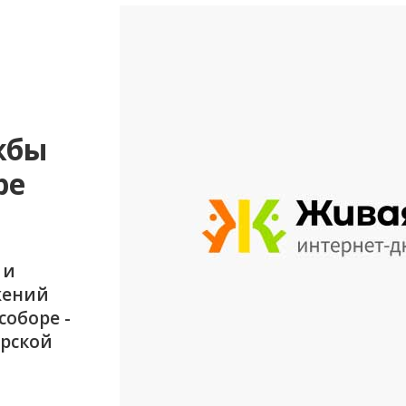
жбы
ре
 и
жений
соборе -
рской