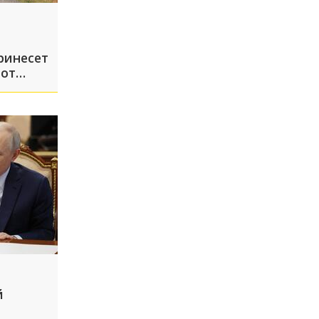
ринесет
 от
й