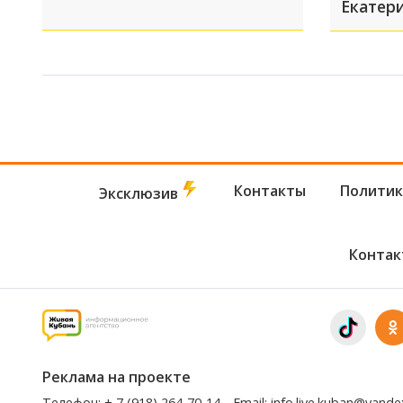
Екатери
БПЛА з
склад
Контакты
Политик
Эксклюзив
Контак
Реклама на проекте
Телефон:
+ 7 (918) 264-70-14
Email:
info.live.kuban@yande