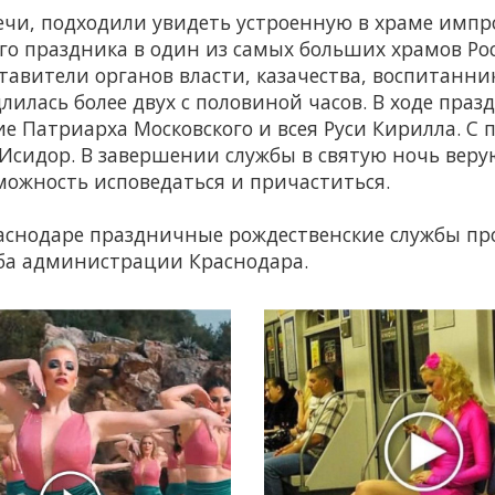
ечи, подходили увидеть устроенную в храме им
ого праздника в один из самых больших храмов Р
ставители органов власти, казачества, воспитанн
лилась более двух с половиной часов. В ходе пра
ие Патриарха Московского и всея Руси Кирилла. С
Исидор. В завершении службы в святую ночь вер
можность исповедаться и причаститься.
Краснодаре праздничные рождественские службы пр
жба администрации Краснодара.