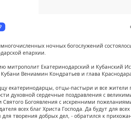
 многочисленных ночных богослужений состоялось
дарской епархии.
ию митрополит Екатеринодарский и Кубанский Ис
 Кубани Вениамин Кондратьев и глава Краснодар
дцу екатеринодарцы, отцы-пастыри и все жители 
ости духовной сердечные поздравления с велики
и Святого Богоявления с искренними пожеланиями
ателя всех благ Христа Господа. Да будут для все
 для творения добрых дел, - обратился к прихо