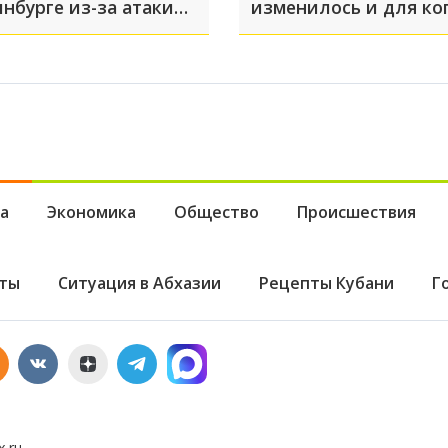
нбурге из-за атаки
изменилось и для ко
агорелся еще один
а
Экономика
Общество
Происшествия
ты
Ситуация в Абхазии
Рецепты Кубани
Г
x.ru