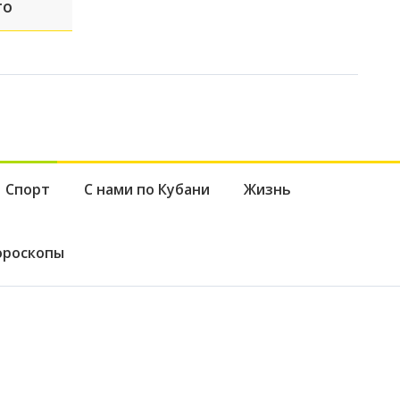
го
Спорт
С нами по Кубани
Жизнь
ороскопы