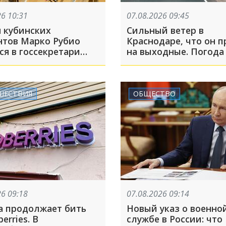
26 10:31
07.08.2026 09:45
н кубинских
Сильный ветер в
нтов Марко Рубио
Краснодаре, что он п
ся в госсекретари
на выходные. Погода
ассказываем о
Леуса
оречивой биографии
го дипломата
и
ШЕСТВИЯ
ОБЩЕСТВО
26 09:18
07.08.2026 09:14
а продолжает бить
Новый указ о военно
erries. В
службе в России: что