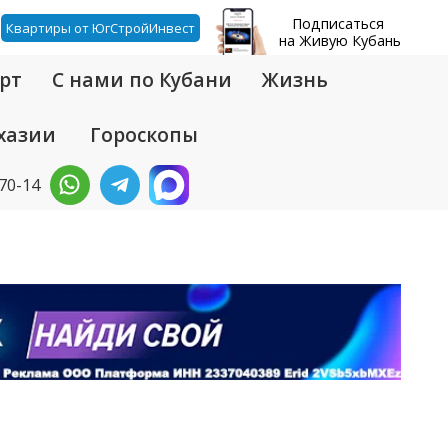
Подписаться
Квартиры от ЮгСтройИнвест
на Живую Кубань
рт
С нами по Кубани
Жизнь
хазии
Гороскопы
-70-14