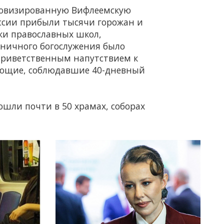
провизированную Вифлеемскую
оссии прибыли тысячи горожан и
ики православных школ,
здничного богослужения было
 приветственным напутствием к
ующие, соблюдавшие 40-дневный
ошли почти в 50 храмах, соборах