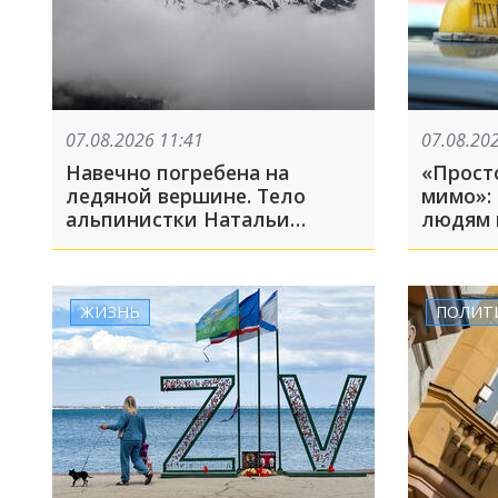
07.08.2026 11:41
07.08.20
Навечно погребена на
«Просто
ледяной вершине. Тело
мимо»: 
альпинистки Натальи
людям 
Наговицыной уже год
Wildber
находится на пике Победы.
Спасательная операция
прекращена
ЖИЗНЬ
ПОЛИТ