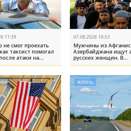
26 11:39
07.08.2026 10:53
 не смог проехать
Мужчины из Афганис
как таксист помогал
Азербайджана ищут 
после атаки на
русских женщин. В
ries в Екатеринбурге
Ростовской области 
аннулировать гражда
из-за фиктивных бра
ИКА
ЖИЗНЬ