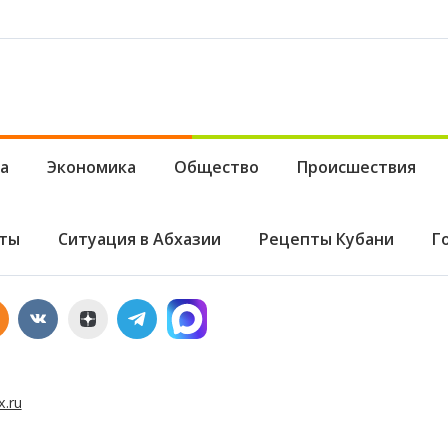
оречивой биографии
го дипломата
и
а
Экономика
Общество
Происшествия
ты
Ситуация в Абхазии
Рецепты Кубани
Г
x.ru