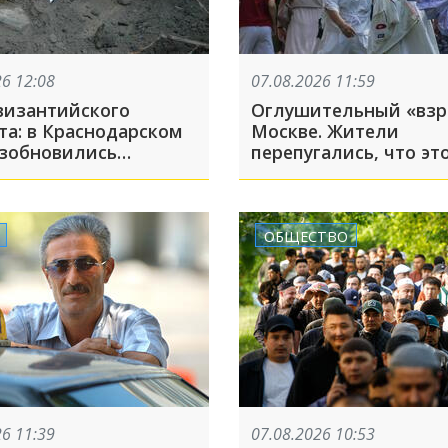
26 12:08
07.08.2026 11:59
византийского
Оглушительный «взр
та: в Краснодарском
Москве. Жители
озобновились
перепугались, что эт
ки древнего города
ия
ОБЩЕСТВО
26 11:39
07.08.2026 10:53