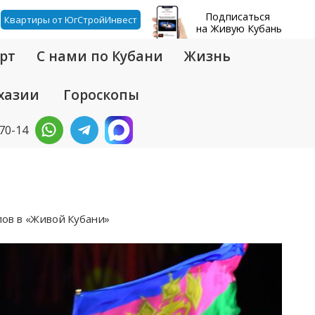
Подписаться
Квартиры от ЮгСтройИнвест
на Живую Кубань
рт
С нами по Кубани
Жизнь
хазии
Гороскопы
-70-14
ов в «Живой Кубани»