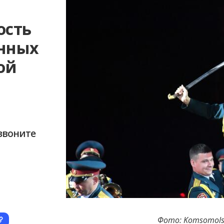
ость
нных
ой
звоните
Фото: Komsomolsk