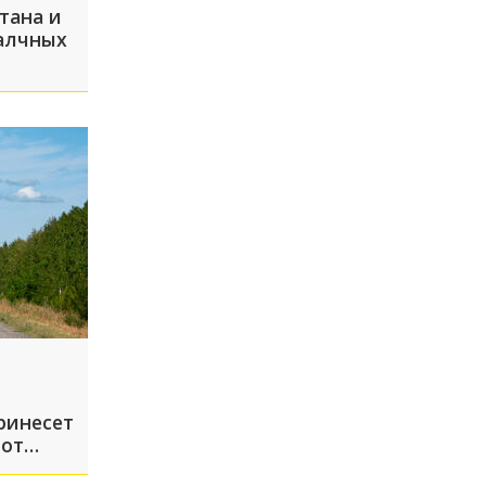
тана и
алчных
начали
нство
ков
ринесет
 от