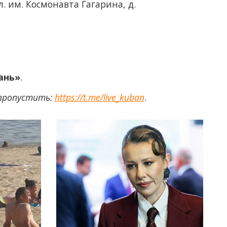
. им. Космонавта Гагарина, д.
ань»
.
 пропустить:
https://t.me/live_kuban
.