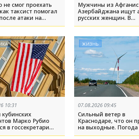
 не смог проехать
Мужчины из Афганис
как таксист помогал
Азербайджана ищут 
после атаки на
русских женщин. В
ries в Екатеринбурге
Ростовской области 
аннулировать гражда
из-за фиктивных бра
ИКА
ЖИЗНЬ
26 10:31
07.08.2026 09:45
н кубинских
Сильный ветер в
нтов Марко Рубио
Краснодаре, что он п
ся в госсекретари
на выходные. Погода
ассказываем о
Леуса