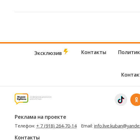
почему отлучения света
против
носят массовый характер
главно
Америк
Контакты
Политик
Эксклюзив
Контак
Реклама на проекте
Телефон:
+ 7 (918) 264-70-14
Email:
info.live.kuban@yande
Контакты