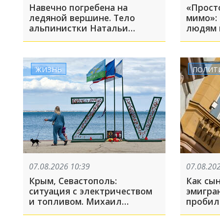
Навечно погребена на
«Просто
ледяной вершине. Тело
мимо»: 
альпинистки Натальи
людям 
Наговицыной уже год
Wildber
находится на пике Победы.
Спасательная операция
прекращена
ЖИЗНЬ
ПОЛИТ
07.08.2026 10:39
07.08.20
Крым, Севастополь:
Как сы
ситуация с электричеством
эмигра
и топливом. Михаил
пробил
Развозжаев объяснил,
США. Р