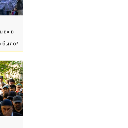
ыв» в
о было?