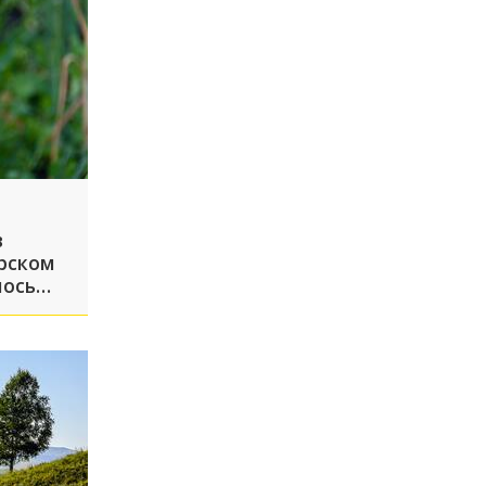
в
рском
лось
рцисса