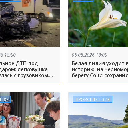
26 18:50
06.08.2026 18:05
льное ДТП под
Белая лилия уходит 
даром: легковушка
историю: на черномо
лась с грузовиком.
берегу Сочи сохрани
ль погиб
лишь 11 экземпляров
редкого морского на
ТВО
ПРОИСШЕСТВИЯ