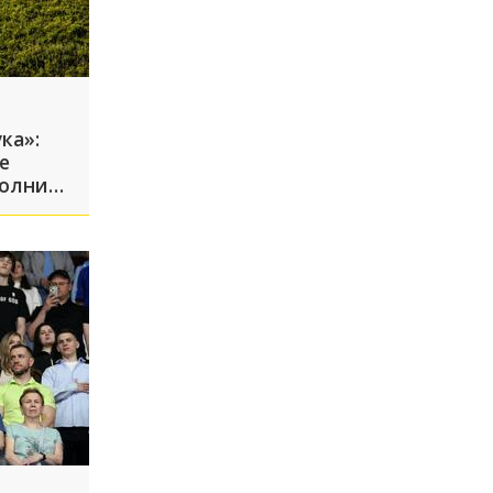
ка»:
е
молнии
м