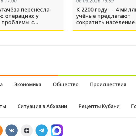
26 17:00
06.08.2026 16:59
угачёва перенесла
К 2200 году — 4 милл
ю операцию: у
учёные предлагают
 проблемы с
сократить население
ами. Последствия
вдвое. Каким образо
быть серьёзными
а
Экономика
Общество
Происшествия
ты
Ситуация в Абхазии
Рецепты Кубани
Г