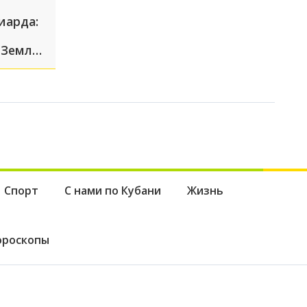
иарда:
 Земли
м?
Спорт
С нами по Кубани
Жизнь
ороскопы