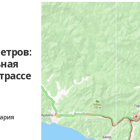
етров:
ьная
трассе
вария