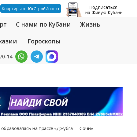
Подписаться
Квартиры от ЮгСтройИнвест
на Живую Кубань
рт
С нами по Кубани
Жизнь
хазии
Гороскопы
-70-14
 образовалась на трассе «Джубга — Сочи»