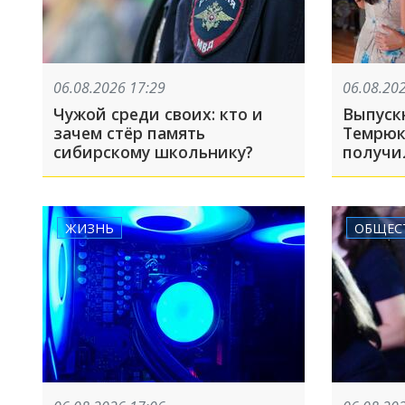
06.08.2026 17:29
06.08.20
Чужой среди своих: кто и
Выпуск
зачем стёр память
Темрюк
сибирскому школьнику?
получи
премии
резуль
учебног
ЖИЗНЬ
ОБЩЕС