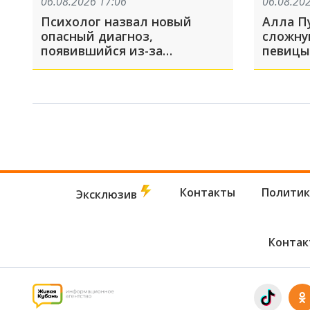
06.08.2026 17:06
06.08.20
Психолог назвал новый
Алла П
опасный диагноз,
сложну
появившийся из-за
певицы
нейросетей
сустав
могут 
Контакты
Политик
Эксклюзив
Контак