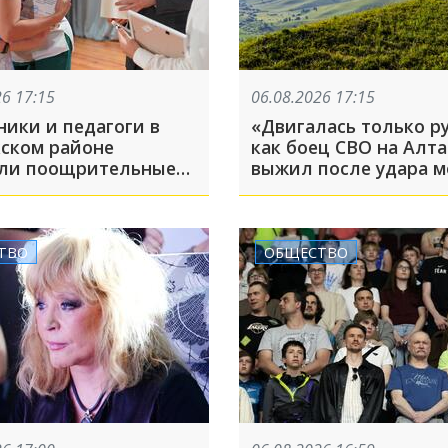
26 17:15
06.08.2026 17:15
ники и педагоги в
«Двигалась только ру
ском районе
как боец СВО на Алта
ли поощрительные
выжил после удара 
 за высокие
и встречи с медведе
таты по итогам
о года
ТВО
ОБЩЕСТВО