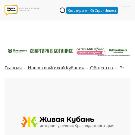
Квартиры от ЮгСтройИнвест
Главная
Новости «Живой Кубани»
Общество
Рэпер Смоки Мо посвятил Децлу песню