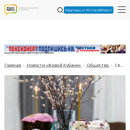
Квартиры от ЮгСтройИнвест
Главная
Новости «Живой Кубани»
Общество
Светлая Пасха: что можно и что нельзя освящать в храме?