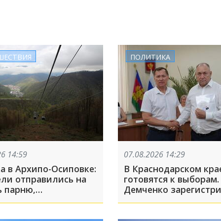
ШЕСТВИЯ
ПОЛИТИКА
26 14:59
07.08.2026 14:29
а в Архипо-Осиповке:
В Краснодарском кра
ели отправились на
готовятся к выборам.
 парню,
Демченко зарегистр
шемуся в беде
кандидатом в Госдум