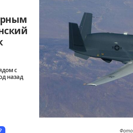
Чёрным
нский
к
ядом с
од назад
Фото