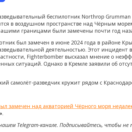
азведывательный беспилотник Northrop Grumman 
ится в воздушном пространстве над Чёрным морем
нашими границами были замечены почти год наз
ник был замечен в июне 2024 года в районе Крым
азведывательной деятельностью. Этот инцидент в
частности, Fighterbomber высказал мнение о неэф
лённых ситуаций. Однако в Кремле заявили об от
ский самолёт-разведчик кружит рядом с Краснодар
ыл замечен над акваторией Чёрного моря недалек
»
.
нашем Telegram-канале. Подписывайтесь, чтобы не