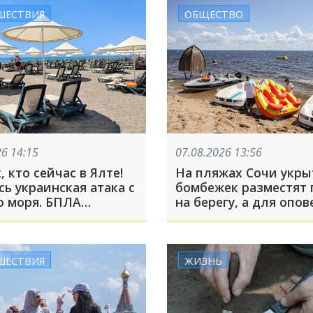
ШЕСТВИЯ
ОБЩЕСТВО
26 14:15
07.08.2026 13:56
, кто сейчас в Ялте!
На пляжах Сочи укры
ь украинская атака с
бомбежек разместят
о моря. БПЛА
на берегу, а для опо
о на берег
используют
громкоговорители
ШЕСТВИЯ
ЖИЗНЬ