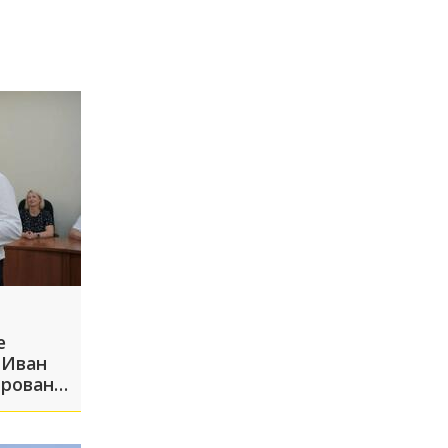
е
 Иван
ирован
у