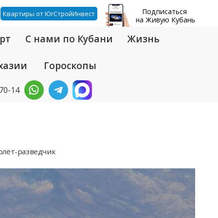
Подписаться
Квартиры от ЮгСтройИнвест
на Живую Кубань
рт
С нами по Кубани
Жизнь
хазии
Гороскопы
-70-14
олёт-разведчик