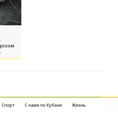
о
арском
орода
Спорт
С нами по Кубани
Жизнь