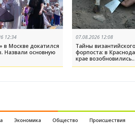
26 12:34
07.08.2026 12:08
» в Москве докатился
Тайны византийског
ы. Назвали основную
форпоста: в Краснод
крае возобновились
раскопки древнего г
Никопсия
а
Экономика
Общество
Происшествия