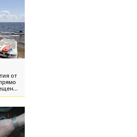
тия от
 прямо
вещения