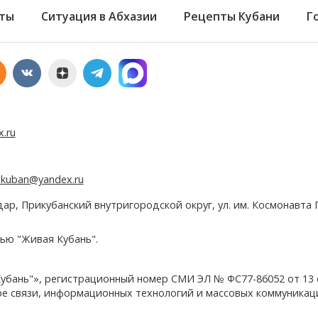
ты
Ситуация в Абхазии
Рецепты Кубани
Г
x.ru
e.kuban@yandex.ru
дар, Прикубанский внутригородской округ, ул. им. Космонавта Г
ью "Живая Кубань".
убань"», регистрационный номер СМИ ЭЛ № ФС77-86052 от 13
ере связи, информационных технологий и массовых коммуникац