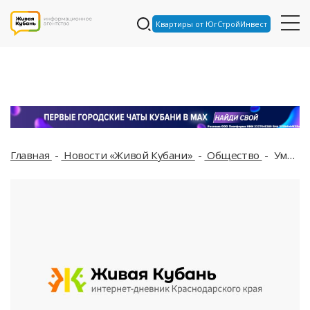
Квартиры от ЮгСтройИнвест
Главная
Новости «Живой Кубани»
Общество
Умер модельер Валентин Юдашкин