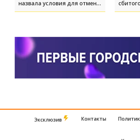
назвала условия для отмены
сбитог
приговора убийцам
аниматоров в Усть-Лабинске
Контакты
Политик
Эксклюзив