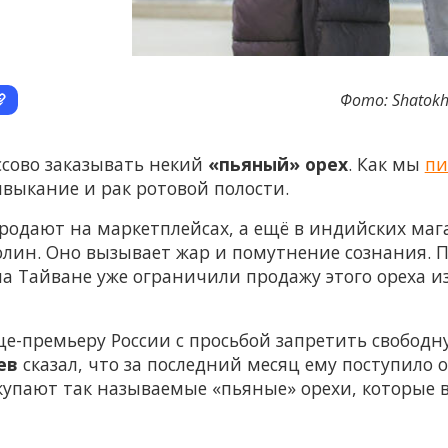
Фото: Shatokhi
ссово заказывать некий
«пьяный» орех
. Как мы
пи
ивыкание и рак ротовой полости.
родают на маркетплейсах, а ещё в индийских маг
олин. Оно вызывает жар и помутнение сознания.
а Тайване уже ограничили продажу этого ореха из
це-премьеру России с просьбой запретить свобод
аев
сказал, что за последний месяц ему поступило
окупают так называемые «пьяные» орехи, которы