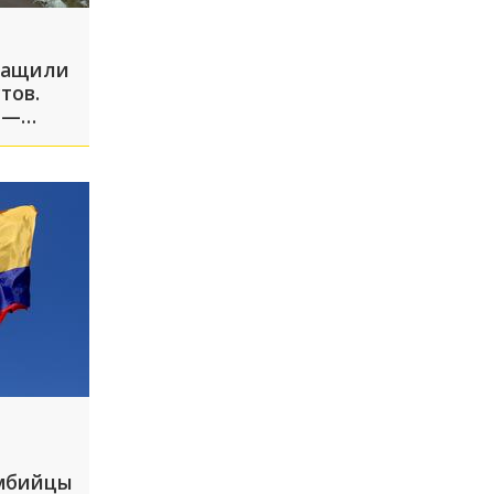
тащили
тов.
 —
умбийцы