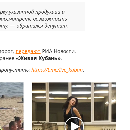
у указанной продукции и
 рассмотреть возможность
оту, — обратился депутат.
дорог,
передают
РИА Новости.
 ранее
«Живая Кубань»
.
 пропустить:
https://t.me/live_kuban
.