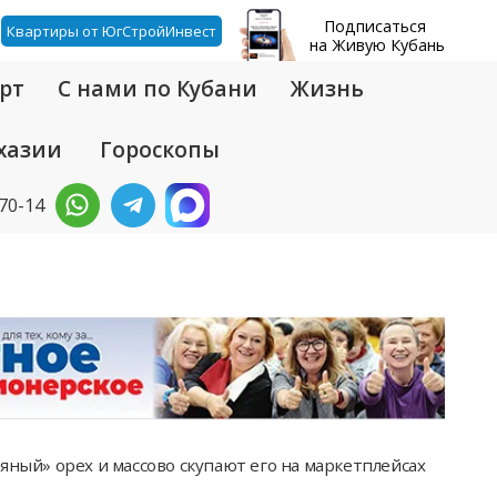
Подписаться
Квартиры от ЮгСтройИнвест
на Живую Кубань
рт
С нами по Кубани
Жизнь
хазии
Гороскопы
-70-14
яный» орех и массово скупают его на маркетплейсах