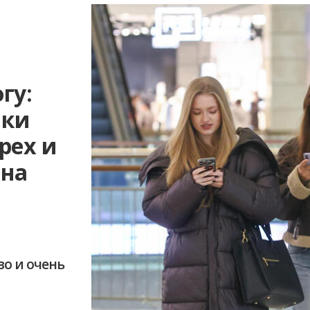
гу:
ики
рех и
 на
во и очень