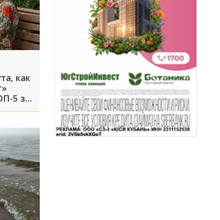
та, как
т»
ОП-5 за