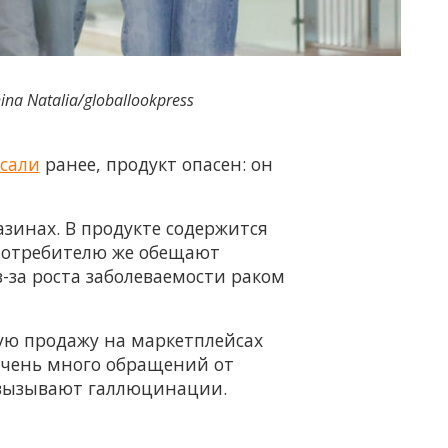
na Natalia/globallookpress
сали
ранее, продукт опасен: он
азинах. В продукте содержится
 Потребителю же обещают
-за роста заболеваемости раком
ную продажу на маркетплейсах
 очень много обращений от
е вызывают галлюцинации.