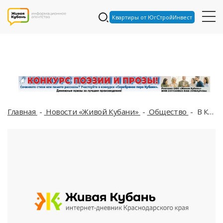
Квартиры от ЮгСтройИнвест
Главная
Новости «Живой Кубани»
Общество
В Краснодаре вакцинация стала причиной гибели целой семьи?