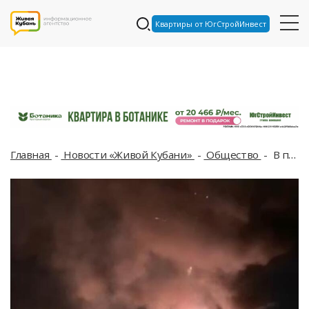
Квартиры от ЮгСтройИнвест
Главная
Новости «Живой Кубани»
Общество
В поселке Северном под Краснодаром салюты взорвались в гараже во время попыток ВСУ атаковать регион