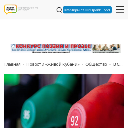
Квартиры от ЮгСтройИнвест
Главная
Новости «Живой Кубани»
Общество
В Севастополе к огромной радости местных жителей и туристов возобновили продажу бензина