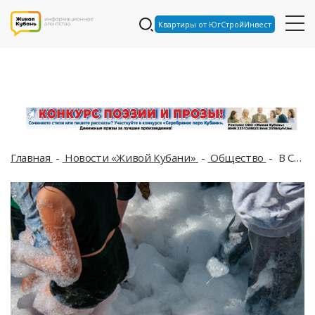
Квартиры от ЮгСтройИнвест
Главная
Новости «Живой Кубани»
Общество
В Сочи под высоким слоем пены едва не задохнулась четырехлетняя девочка