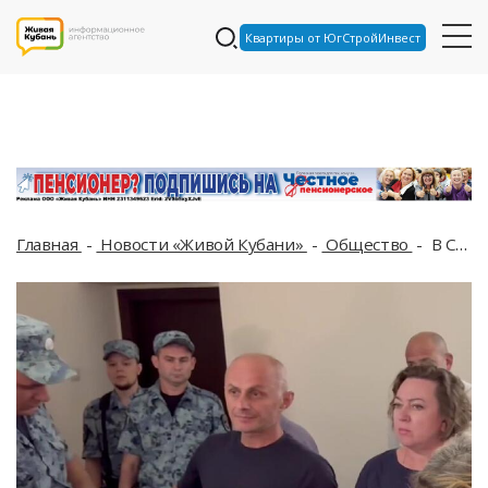
Квартиры от ЮгСтройИнвест
Главная
Новости «Живой Кубани»
Общество
В Сочи преступной группе из пяти человек огласили приговор