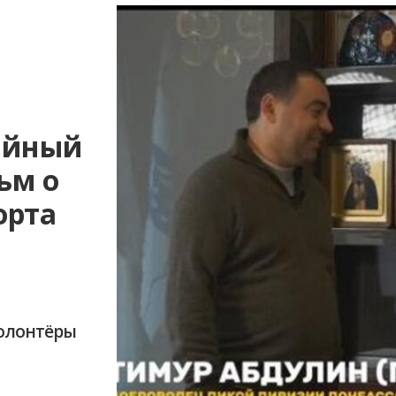
рийный
ьм о
орта
волонтёры