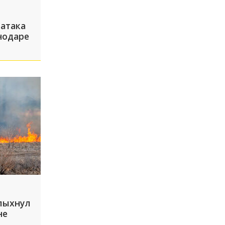
 атака
нодаре
-за
уста
пыхнул
не