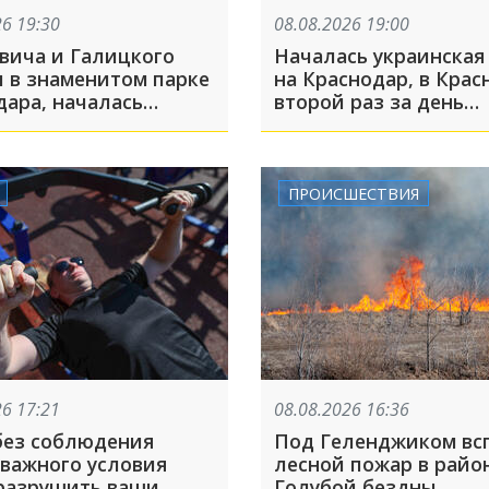
26 19:30
08.08.2026 19:00
вича и Галицкого
Началась украинская
и в знаменитом парке
на Краснодар, в Крас
дара, началась
второй раз за день
кая атака на
включили сирены из
ар: ТОП-10 за
БПЛА: ТОП-5 за 8 авг
ю
ПРОИСШЕСТВИЯ
26 17:21
08.08.2026 16:36
без соблюдения
Под Геленджиком вс
 важного условия
лесной пожар в райо
разрушить ваши
Голубой бездны