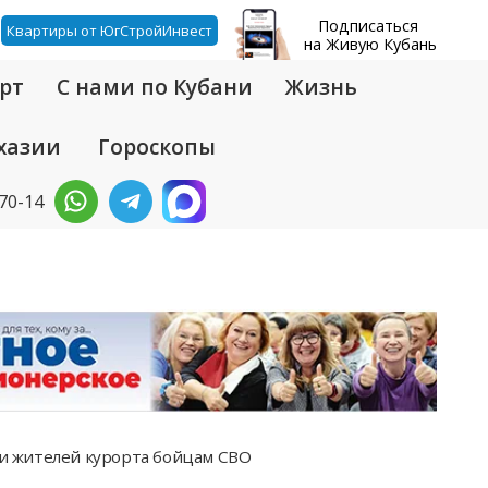
Подписаться
Квартиры от ЮгСтройИнвест
на Живую Кубань
рт
С нами по Кубани
Жизнь
хазии
Гороскопы
-70-14
и жителей курорта бойцам СВО