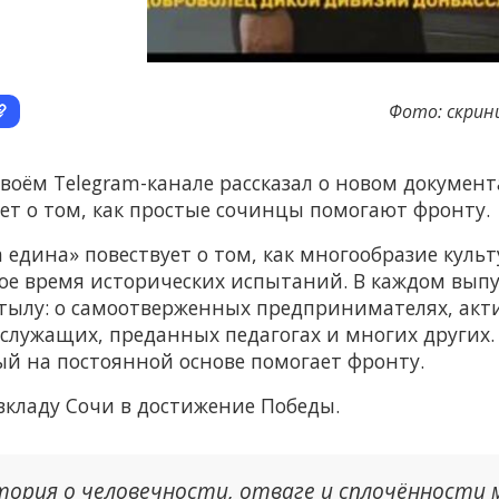
Фото: скрин
своём Telegram-канале рассказал о новом докуме
ает о том, как простые сочинцы помогают фронту.
 едина» повествует о том, как многообразие куль
ое время исторических испытаний. В каждом выпус
в тылу: о самоотверженных предпринимателях, акт
служащих, преданных педагогах и многих других.
ый на постоянной основе помогает фронту.
вкладу Сочи в достижение Победы.
тория о человечности, отваге и сплочённости