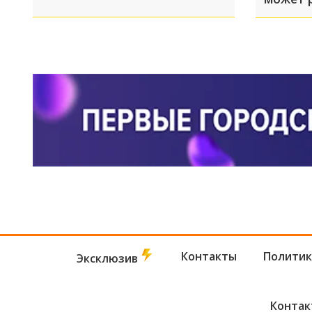
мышцы.
желаем
похуде
Контакты
Политик
Эксклюзив
Контак