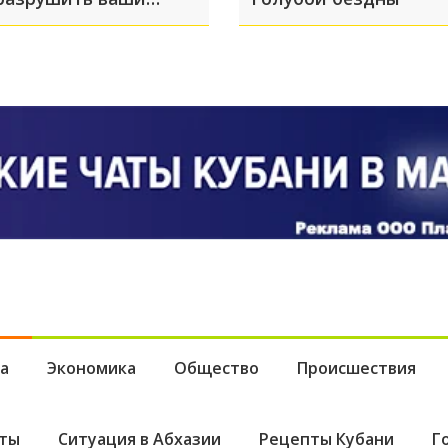
 Как сохранить
ую форму при
нии?
а
Экономика
Общество
Происшествия
ты
Ситуация в Абхазии
Рецепты Кубани
Г