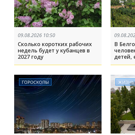
09.08.2026 10:50
09.08.20
Сколько коротких рабочих
В Белг
недель будет у кубанцев в
человек
2027 году
детей, 
Турция
своё ст
произо
ГОРОСКОПЫ
ЖИЗНЬ