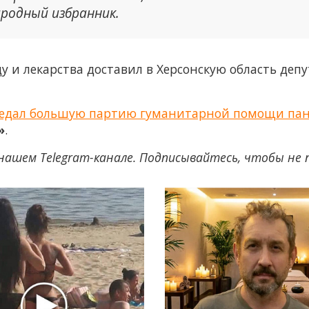
ародный избранник.
еду и лекарства доставил в Херсонскую область де
редал большую партию гуманитарной помощи панс
»
.
нашем Telegram-канале. Подписывайтесь, чтобы не