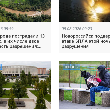
26 09:59
09.08.2026 09:23
ороде пострадали 13
Новороссийск подвер
, в их числе двое
атаке БПЛА этой ночь
есть разрешения;
разрушения
 может дать Украине
арое оружие: что
шло, пока вы спали
ЖИЗНЬ