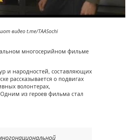
шот видео t.me/TAASochi
нтальном многосерийном фильме
тур и народностей, составляющих
ке рассказывается о подвигах
ивных волонтерах,
 Одним из героев фильма стал
 многонациональной