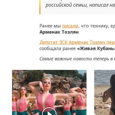
российской семьи, написал н
Ранее мы
писали
, что технику, 
Арменак Тозлян
Депутат ЗСК Арменак Тозлян пе
сообщала ранее
«Живая Кубань
Самые важные новости теперь в 