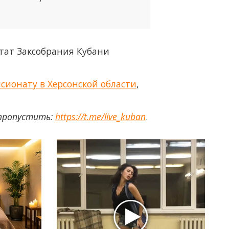
путат Заксобрания Кубани
ионату в Херсонской области
,
 пропустить:
https://t.me/live_kuban
.