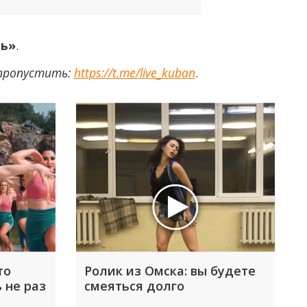
нь»
.
 пропустить:
https://t.me/live_kuban
.
то
Ролик из Омска: вы будете
 не раз
смеяться долго