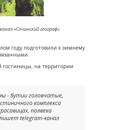
-канал «Сочинский географ»
лом году подготовили к зимнему
связанными.
й гостиницы, на территории
ы - бутии головчатые,
остиничного комплекса
расавицах, полвека
пишет telegram-канал