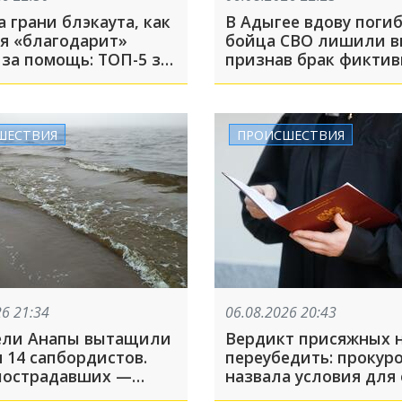
 грани блэкаута, как
В Адыгее вдову поги
я «благодарит»
бойца СВО лишили в
 за помощь: ТОП-5 за
признав брак фикти
та
ШЕСТВИЯ
ПРОИСШЕСТВИЯ
26 21:34
06.08.2026 20:43
ели Анапы вытащили
Вердикт присяжных 
 14 сапбордистов.
переубедить: прокур
пострадавших —
назвала условия для
группа детей
приговора убийцам