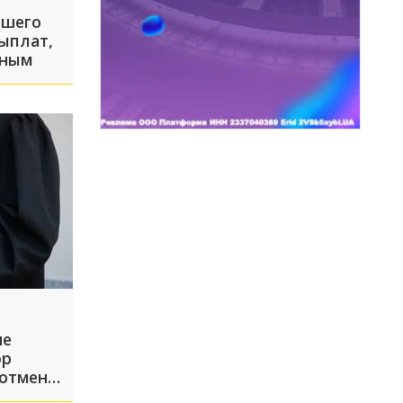
бшего
ыплат,
вным
не
ор
 отмены