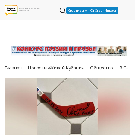
Квартиры от ЮгСтройИнвест
Главная
Новости «Живой Кубани»
Общество
В Сочи за 750 тысяч рублей продают клюшку Александра Овечкина