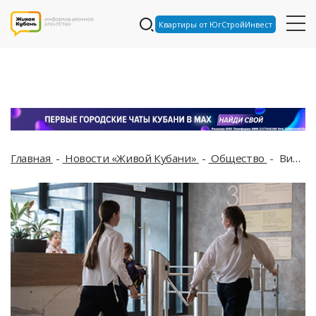
Квартиры от ЮгСтройИнвест
Главная
Новости «Живой Кубани»
Общество
Визги и крики: давка произошла в сочинской школе