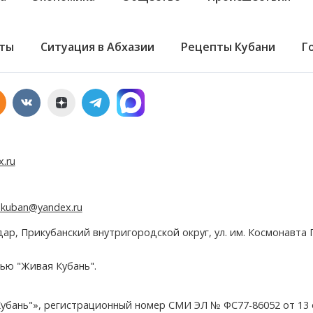
ты
Ситуация в Абхазии
Рецепты Кубани
Г
x.ru
e.kuban@yandex.ru
дар, Прикубанский внутригородской округ, ул. им. Космонавта Г
ью "Живая Кубань".
убань"», регистрационный номер СМИ ЭЛ № ФС77-86052 от 13