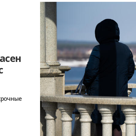
пасен
с
осрочные