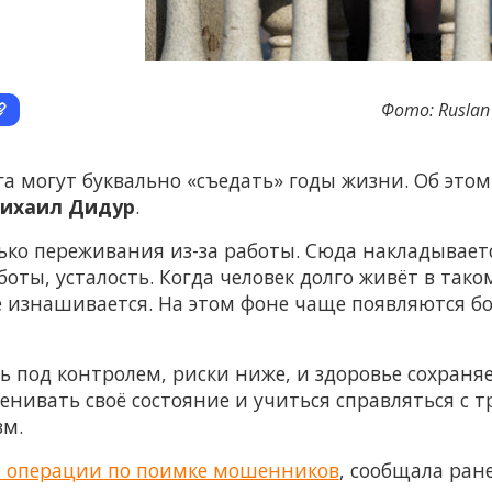
Фото: Ruslan 
а могут буквально «съедать» годы жизни. Об этом
ихаил Дидур
.
олько переживания из-за работы. Сюда накладываетс
ты, усталость. Когда человек долго живёт в тако
е изнашивается. На этом фоне чаще появляются бо
ь под контролем, риски ниже, и здоровье сохраня
енивать своё состояние и учиться справляться с 
зм.
е операции по поимке мошенников
, сообщала ран