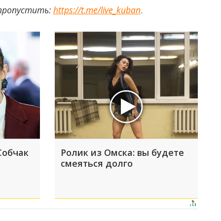
 пропустить:
https://t.me/live_kuban
.
Собчак
Ролик из Омска: вы будете
смеяться долго