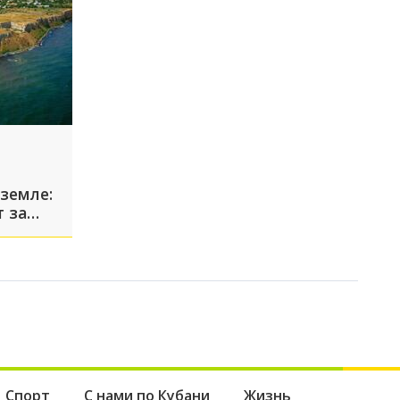
земле:
 за
амани
Спорт
С нами по Кубани
Жизнь