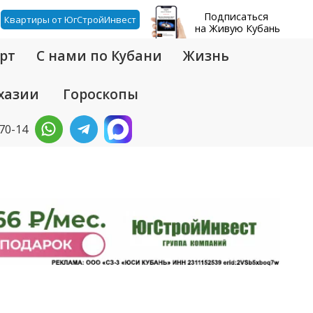
Подписаться
Квартиры от ЮгСтройИнвест
на Живую Кубань
рт
С нами по Кубани
Жизнь
хазии
Гороскопы
-70-14