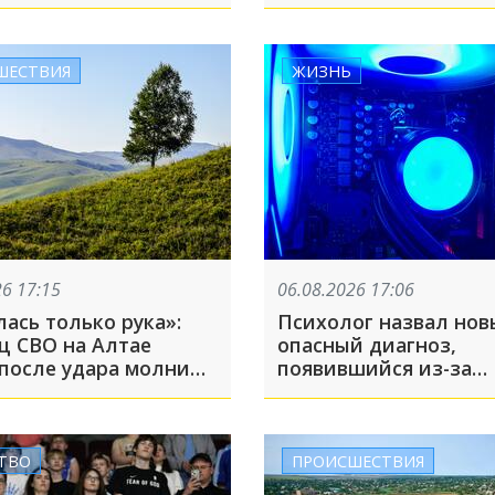
1 экземпляров
о морского нарцисса
ШЕСТВИЯ
ЖИЗНЬ
26 17:15
06.08.2026 17:06
ась только рука»:
Психолог назвал но
ц СВО на Алтае
опасный диагноз,
после удара молнии
появившийся из-за
ечи с медведем
нейросетей
ТВО
ПРОИСШЕСТВИЯ