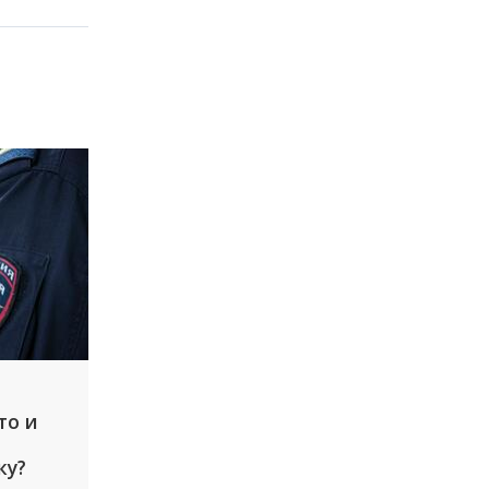
то и
ку?