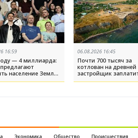
26 16:59
06.08.2026 16:45
году — 4 миллиарда:
Почти 700 тысяч за
 предлагают
котлован на древней 
ить население Земли
застройщик заплатит
 Каким образом?
ущерб городищу в Т
а
Экономика
Общество
Происшествия