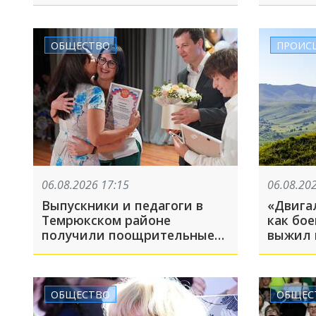
Водитель погиб
лишь 1
редког
ОБЩЕСТВО
ПРОИС
06.08.2026 17:15
06.08.20
Выпускники и педагоги в
«Двигал
Темрюкском районе
как бое
получили поощрительные
выжил 
премии за высокие
и встр
результаты по итогам
учебного года
ОБЩЕСТВО
ОБЩЕС