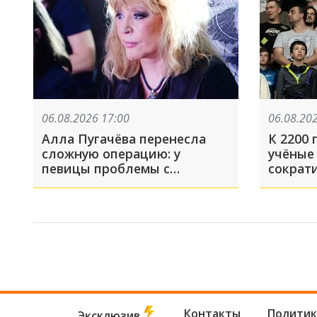
06.08.2026 17:00
06.08.20
Алла Пугачёва перенесла
К 2200 
сложную операцию: у
учёные
певицы проблемы с
сократ
суставами. Последствия
вдвое.
могут быть серьёзными
Контакты
Политик
Эксклюзив