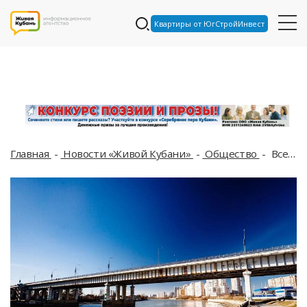
Квартиры от ЮгСтройИнвест
Главная
Новости «Живой Кубани»
Общество
Все готово: власти Краснодара объявили о начале ремонта Тургеневского моста