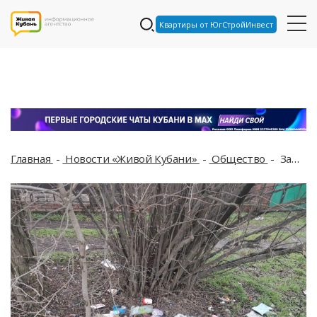
Квартиры от ЮгСтройИнвест
Главная
Новости «Живой Кубани»
Общество
Замусоренный Краснодар планируют начать освобождать от отходов 2 марта