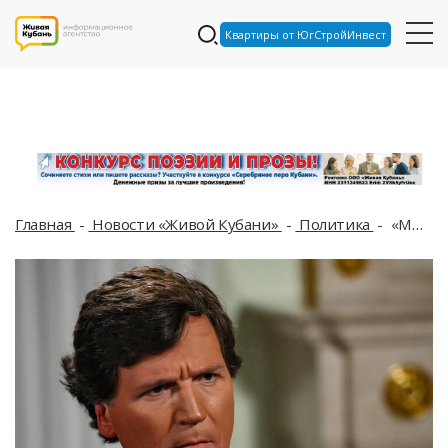
Квартиры от ЮгСтройИнвест
Главная
Новости «Живой Кубани»
Политика
«Мы угрожали»: Такер Карлсон раскрыл механизм провокации России Западом