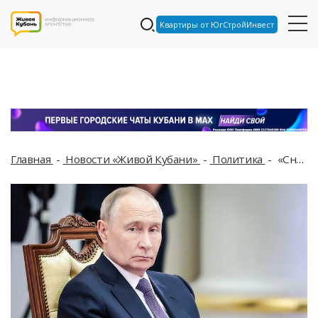
Квартиры от ЮгСтройИнвест
Главная
Новости «Живой Кубани»
Политика
«Сначала они просят о встрече, а потом убивают детей»: Путин высказался о письме Зеленского