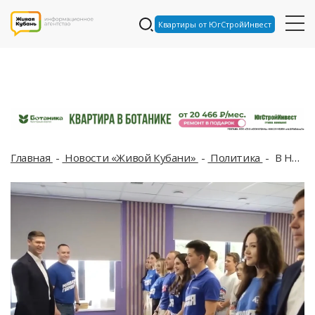
Квартиры от ЮгСтройИнвест
Главная
Новости «Живой Кубани»
Политика
В Новороссийске открыли новый сезон «ПолитЗавода» МГЕР. Там помогают молодёжи, мечтающей о карьере в политике