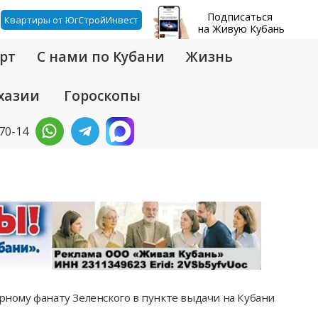
Подписаться
Квартиры от ЮгСтройИнвест
на Живую Кубань
рт
С нами по Кубани
Жизнь
хазии
Гороскопы
-70-14
рному фанату Зеленского в пункте выдачи на Кубани