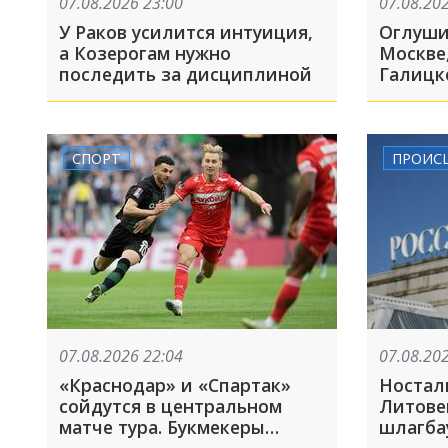
07.08.2026 23:00
07.08.20
У Раков усилится интуиция,
Оглуши
а Козерогам нужно
Москве
последить за дисциплиной
Галицк
знамен
Краснод
августа
СПОРТ
ПРОИС
07.08.2026 22:04
07.08.20
«Краснодар» и «Спартак»
Ностал
сойдутся в центральном
Литове
матче тура. Букмекеры
шлагба