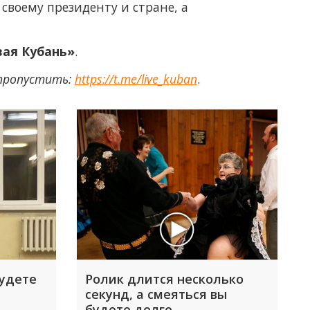
 своему президенту и стране, а
ая Кубань»
.
 пропустить:
https://t.me/live_kuban
.
будете
Ролик длится несколько
секунд, а смеяться вы
будете долго