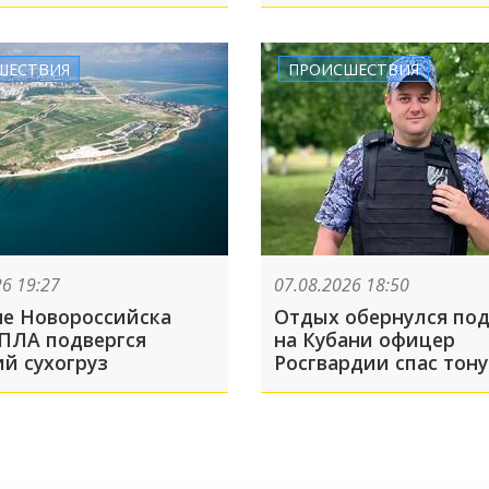
 в Россию и вернулся
о — экскурсия вышла
ой
ШЕСТВИЯ
ПРОИСШЕСТВИЯ
26 19:27
07.08.2026 18:50
не Новороссийска
Отдых обернулся под
БПЛА подвергся
на Кубани офицер
ий сухогруз
Росгвардии спас тон
мальчика на Должан
косе