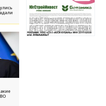
нулись
радали
какие
СВО