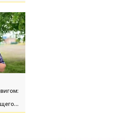
вигом:
ущего
ской