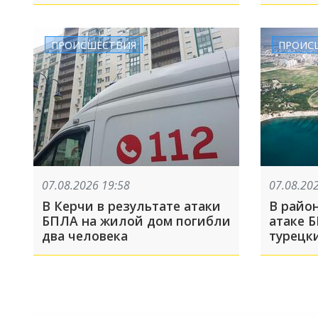
назвали фаворита
сходил
обратн
недолг
ПРОИСШЕСТВИЯ
ПРОИС
07.08.2026 19:58
07.08.20
В Керчи в результате атаки
В райо
БПЛА на жилой дом погибли
атаке 
два человека
турецк