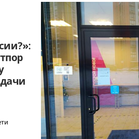
сии?»:
отпор
у
ыдачи
ети