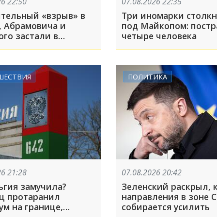
26 22:50
07.08.2026 22:35
тельный «взрыв» в
Три иномарки столк
, Абрамовича и
под Майкопом: пост
ого застали в
четыре человека
итом парке
ара: ТОП-5 за 7
ШЕСТВИЯ
ПОЛИТИКА
26 21:28
07.08.2026 20:42
ьгия замучила?
Зеленский раскрыл, 
ц протаранил
направления в зоне 
ум на границе,
собирается усилить