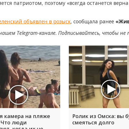
яется патриотом, поэтому «всегда останется верна
ленский объявлен в розыск
, сообщала ранее
«Жив
нашем Telegram-канале. Подписывайтесь, чтобы не
я камера на пляже
Ролик из Омска: вы 
 Что люди
смеяться долго
яют, когда их не