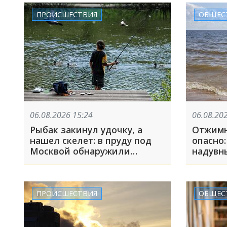
СВО
ПРОИСШЕСТВИЯ
ОБЩЕС
06.08.2026 15:24
06.08.20
Рыбак закинул удочку, а
Отжимн
нашел скелет: в пруду под
опасно:
Москвой обнаружили
надувны
машину с пристегнутыми
море
останками водителя
ПРОИСШЕСТВИЯ
ОБЩЕС