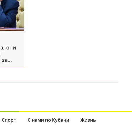
з, они
н
 за
Спорт
С нами по Кубани
Жизнь