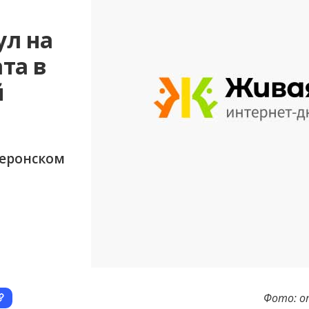
ул на
та в
й
шеронском
Фото: о