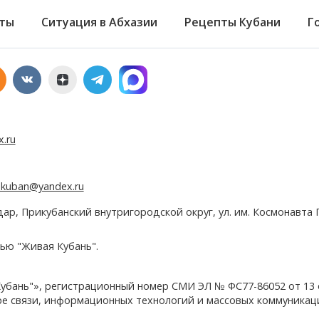
ты
Ситуация в Абхазии
Рецепты Кубани
Г
x.ru
e.kuban@yandex.ru
дар, Прикубанский внутригородской округ, ул. им. Космонавта Г
ью "Живая Кубань".
убань"», регистрационный номер СМИ ЭЛ № ФС77-86052 от 13
ере связи, информационных технологий и массовых коммуникац