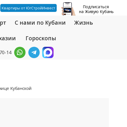
Подписаться
Квартиры от ЮгСтройИнвест
на Живую Кубань
рт
С нами по Кубани
Жизнь
хазии
Гороскопы
-70-14
анице Кубанской