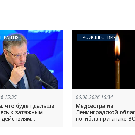
ПЕРАЦИЯ
ПРОИСШЕСТВИЯ
26 15:35
06.08.2026 15:34
, что будет дальше:
Медсестра из
тесь к затяжным
Ленинградской обла
 действиям.
погибла при атаке ВС
ский дипломат
Геленджике
ик дал прогноз по