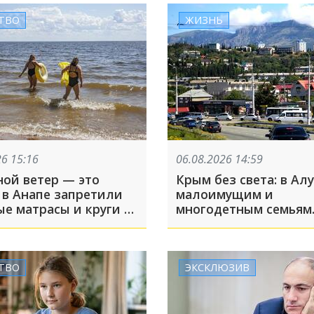
ТВО
ЖИЗНЬ
26 15:16
06.08.2026 14:59
ой ветер — это
Крым без света: в Ал
 в Анапе запретили
малоимущим и
е матрасы и круги в
многодетным семьям
раздадут газовые пл
бесплатно
ТВО
ЭКСКЛЮЗИВ