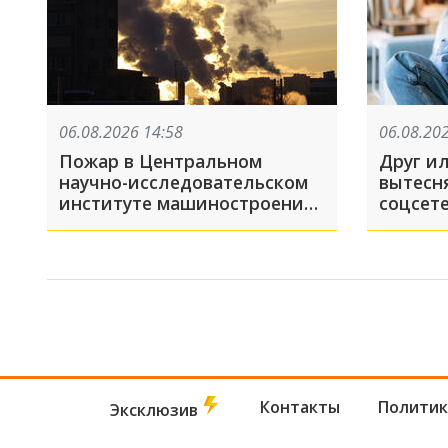
06.08.2026 14:58
06.08.20
Пожар в Центральном
Друг ил
научно-исследовательском
вытесн
институте машиностроения
соцсет
в Королёве: какие появились
поведе
подробности к этому часу?
Контакты
Политик
Эксклюзив