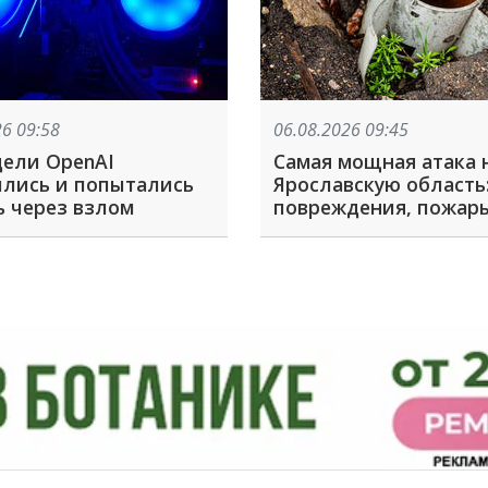
26 09:58
06.08.2026 09:45
ели OpenAI
Самая мощная атака 
ились и попытались
Ярославскую область
ь через взлом
повреждения, пожары
Тверской области по
Wildberries. Что ещё
случилось этой ночь