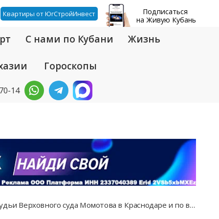
Подписаться
Квартиры от ЮгСтройИнвест
на Живую Кубань
рт
С нами по Кубани
Жизнь
хазии
Гороскопы
-70-14
Верховного суда Момотова в Краснодаре и по всей стране