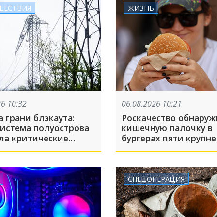
мена. Что происходит
ШЕСТВИЯ
ЖИЗНЬ
ом деле?
26 10:32
06.08.2026 10:21
 грани блэкаута:
Роскачество обнару
система полуострова
кишечную палочку в
ла критические
бургерах пяти крупн
дения. Ограничения
фастфудов
 света действуют по
полуострову
СПЕЦОПЕРАЦИЯ