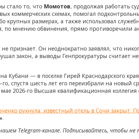
ы стало то, что
Момотов
, продолжая работать су
вых коммерческих схемах, помогал подконтрольн
бо крупных размерах, а также использовал служе
ия, по мнению обвинения, прямо противоречили 
 не признает. Он неоднократно заявлял, что нико
ушал закон, а выводы Генпрокуратуры считает н
на Кубани — в поселке Гирей Краснодарского края 
-го, спустя шесть лет его переизбрали на новый с
 в мае 2026-го Высшая квалификационная коллегия 
ченко рухнула: известный отель в Сочи закрыт. 
»
.
нашем Telegram-канале. Подписывайтесь, чтобы не