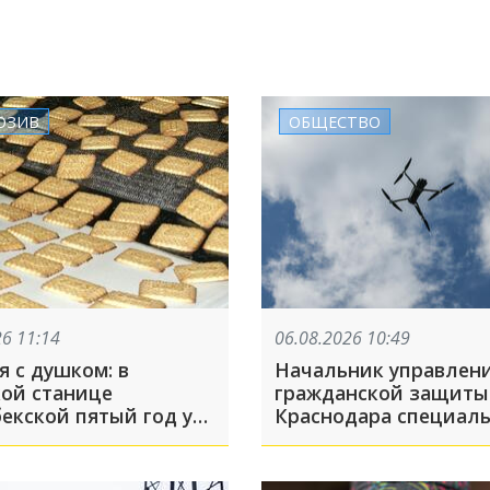
ЮЗИВ
ОБЩЕСТВО
26 11:14
06.08.2026 10:49
 с душком: в
Начальник управлен
кой станице
гражданской защиты
екской пятый год у
Краснодара специал
под окнами течёт
записал ролик для г
зационная река.
и объяснил, что дела
ли во всём
налете БПЛА