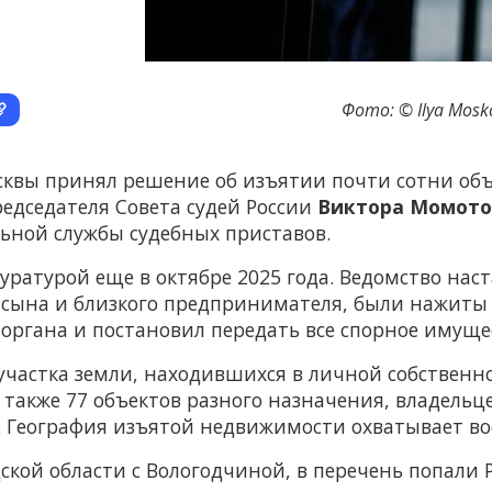
Фото: © Ilya Mosk
квы принял решение об изъятии почти сотни объ
едседателя Совета судей России
Виктора Момото
льной службы судебных приставов.
ратурой еще в октябре 2025 года. Ведомство наст
о сына и близкого предпринимателя, были нажиты 
 органа и постановил передать все спорное имущес
частка земли, находившихся в личной собственнос
а также 77 объектов разного назначения, владельц
. География изъятой недвижимости охватывает во
ой области с Вологодчиной, в перечень попали Р