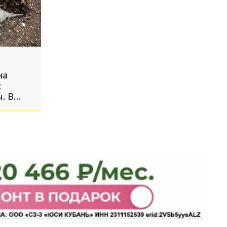
на
:
. В
страдал
ю