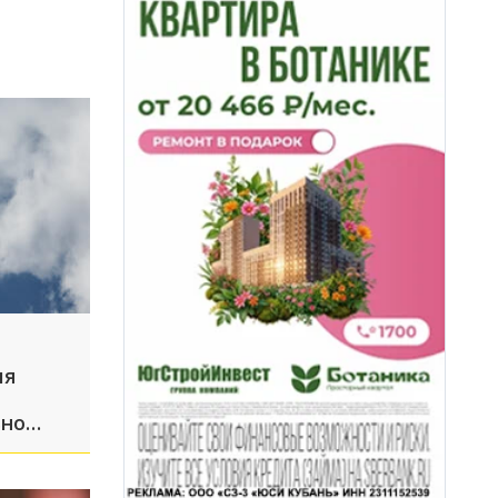
ия
ьно
орожан
ть при