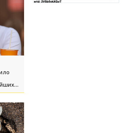
жило
ейших