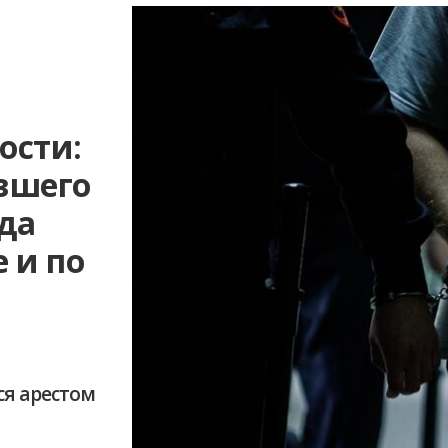
ости:
вшего
уда
 и по
ся арестом