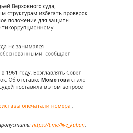
дьей Верховного суда,
ым структурам избегать проверок
бное положение для защиты
антикоррупционному
гда не занимался
еобоснованными, сообщает
в 1961 году. Возглавлять Совет
рок. Об отставке
Момотова
стало
судей поставила в этом вопросе
Приставы опечатали номера
,
 пропустить:
https://t.me/live_kuban
.