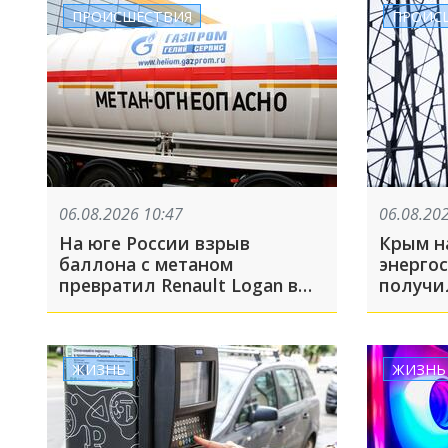
бизнес
ПРОИСШЕСТВИЯ
ПРОИС
на сам
06.08.2026 10:47
06.08.20
На юге России взрыв
Крым на
баллона с метаном
энерго
превратил Renault Logan в
получи
груду металла. Пострадал
повреж
водитель
подачи
всему 
ЖИЗНЬ
ЖИЗНЬ