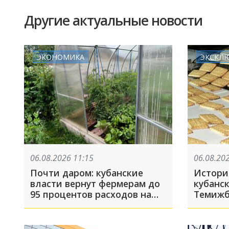
Другие актуальные новости
ЭКОНОМИКА
ЭКСКЛ
06.08.2026 11:15
06.08.20
Почти даром: кубанские
История
власти вернут фермерам до
кубанс
95 процентов расходов на
Темижб
теплицы
людей 
канали
Обвини