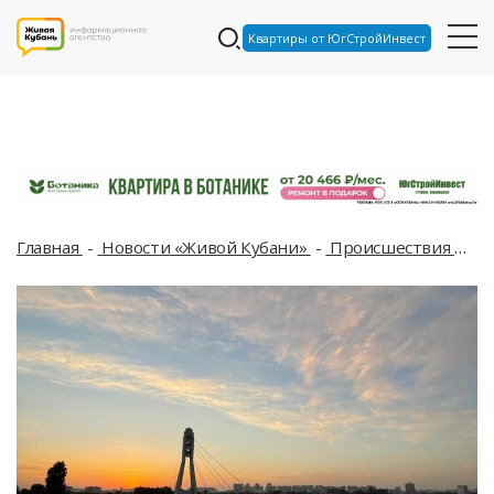
Квартиры от ЮгСтройИнвест
Главная
Новости «Живой Кубани»
Происшествия
Ба