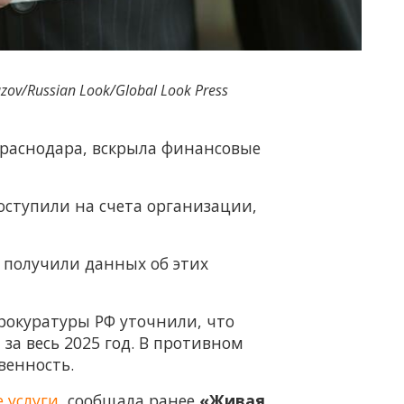
zov/Russian Look/Global Look Press
Краснодара, вскрыла финансовые
оступили на счета организации,
 получили данных об этих
рокуратуры РФ уточнили, что
а весь 2025 год. В противном
венность.
 услуги
, сообщала ранее
«Живая