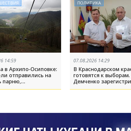
ШЕСТВИЯ
ПОЛИТИКА
26 14:59
07.08.2026 14:29
а в Архипо-Осиповке:
В Краснодарском кра
ели отправились на
готовятся к выборам.
 парню,
Демченко зарегистр
шемуся в беде
кандидатом в Госдум