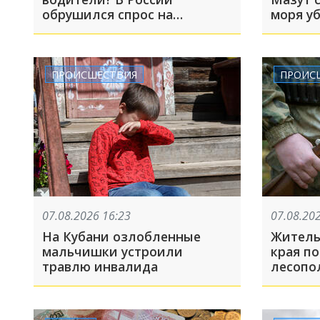
обрушился спрос на
моря у
отечественные машины
ПРОИСШЕСТВИЯ
ПРОИС
07.08.2026 16:23
07.08.20
На Кубани озлобленные
Житель
мальчишки устроили
края по
травлю инвалида
лесопо
челове