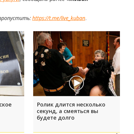
 пропустить:
https://t.me/live_kuban
.
ское
Ролик длится несколько
секунд, а смеяться вы
будете долго