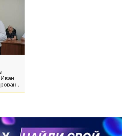
е
 Иван
ирован
у