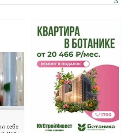
л себе
л, что