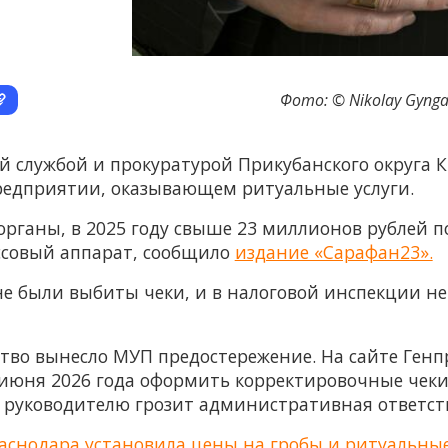
Фото: © Nikolay Gynga
й службой и прокуратурой Прикубанского округа 
едприятии, оказывающем ритуальные услуги.
ганы, в 2025 году свыше 23 миллионов рублей п
ссовый аппарат, сообщило
издание «Сарафан23».
е были выбиты чеки, и в налоговой инспекции не
тво вынесло МУП предостережение. На сайте Генп
юня 2026 года оформить корректировочные чеки з
и, руководителю грозит административная ответст
раснодара установила цены на гробы и ритуальные