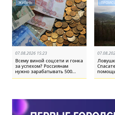
ЖИЗНЬ
ПРОИС
07.08.2026 15:23
07.08.20
Всему виной соцсети и гонка
Ловушк
за успехом? Россиянам
Спасат
нужно зарабатывать 500
помощь
тысяч рублей в месяц, чтобы
оказав
избавиться от чувства
зависти