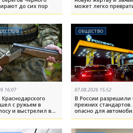
бирают до сих пор
может легко преврат
Швейцарию из
благополучной стран
проблемную
ШЕСТВИЯ
ОБЩЕСТВО
26 16:07
07.08.2026 15:52
 Краснодарского
В России разрешили
шел с ружьем в
прежних стандартов.
лосу и выстрелил в
опасно для автомоб
ка
«антикризисное» то