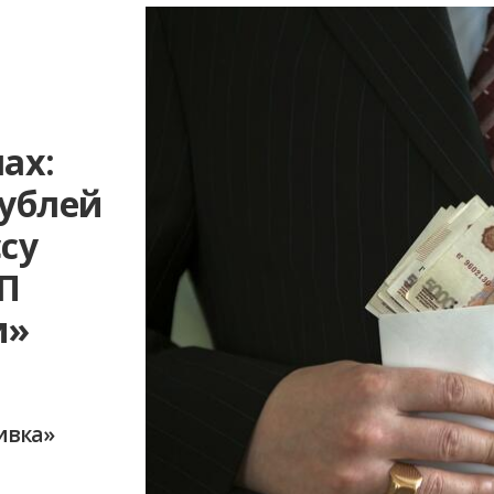
ах:
рублей
су
П
и»
ивка»