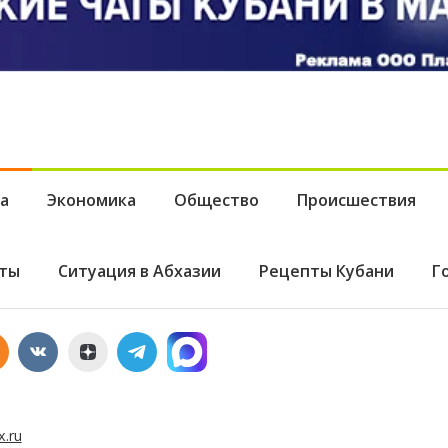
а
Экономика
Общество
Происшествия
ты
Ситуация в Абхазии
Рецепты Кубани
Г
x.ru