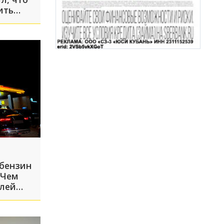
ить
ы в
 бензин
 Чем
илей
пливо?