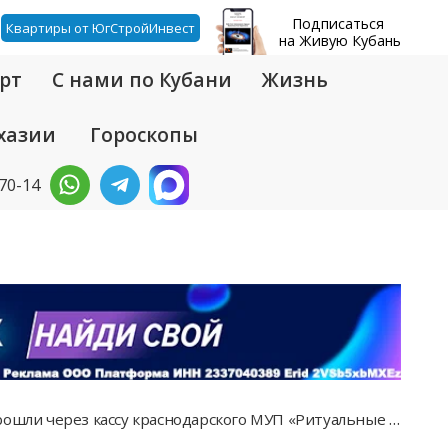
Подписаться
Квартиры от ЮгСтройИнвест
на Живую Кубань
рт
С нами по Кубани
Жизнь
хазии
Гороскопы
-70-14
и через кассу краснодарского МУП «Ритуальные услуги»