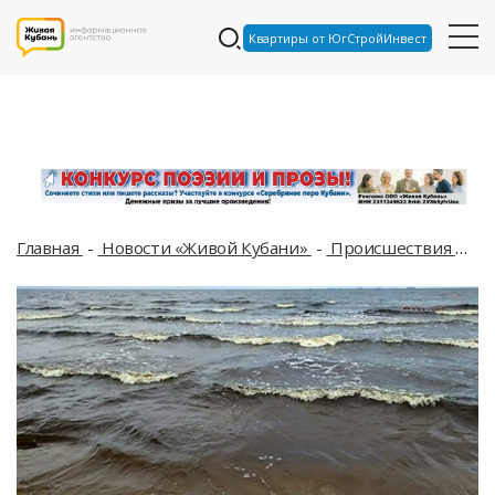
Квартиры от ЮгСтройИнвест
Главная
Новости «Живой Кубани»
Происшествия
Чт