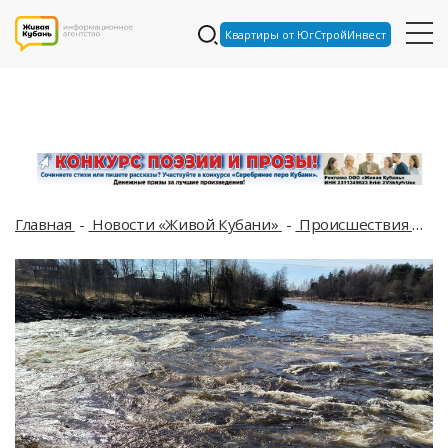
Квартиры от ЮгСтройИнвест
Главная
Новости «Живой Кубани»
Происшествия
Эв