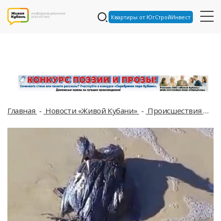
Квартиры от ЮгСтройИнвест
Главная
Новости «Живой Кубани»
Происшествия
Ка