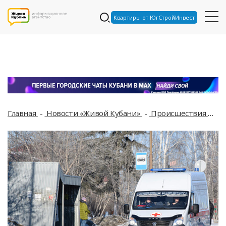
Квартиры от ЮгСтройИнвест
Главная
Новости «Живой Кубани»
Происшествия
Хо