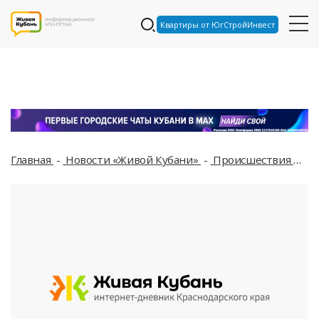
Квартиры от ЮгСтройИнвест
Главная
Новости «Живой Кубани»
Происшествия
Ла