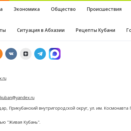
а
Экономика
Общество
Происшествия
ты
Ситуация в Абхазии
Рецепты Кубани
Г
x.ru
e.kuban@yandex.ru
дар, Прикубанский внутригородской округ, ул. им. Космонавта Г
ью "Живая Кубань".