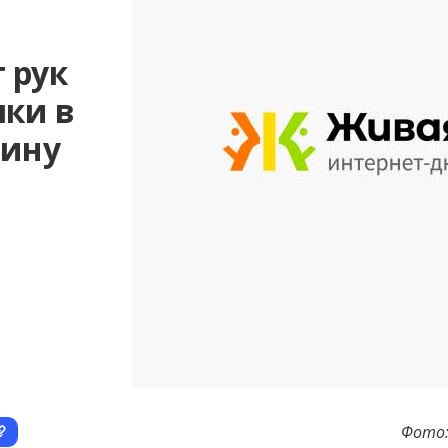
 рук
чки в
вину
Фото: