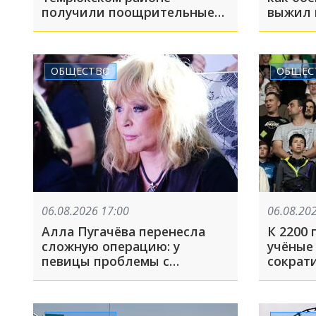
получили поощрительные
выжил 
премии за высокие
и встр
результаты по итогам
учебного года
ОБЩЕСТВО
ОБЩЕС
06.08.2026 17:00
06.08.20
Алла Пугачёва перенесла
К 2200 
сложную операцию: у
учёные
певицы проблемы с
сократ
суставами. Последствия
вдвое.
могут быть серьёзными