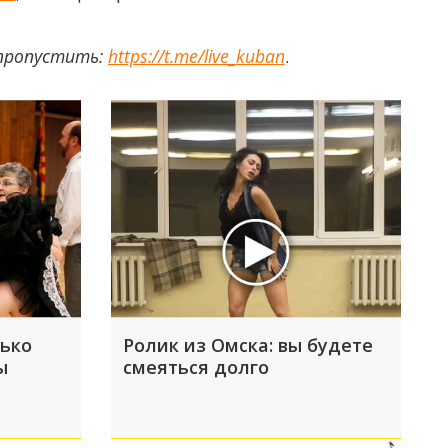
 пропустить:
https://t.me/live_kuban
.
лько
Ролик из Омска: вы будете
ы
смеяться долго