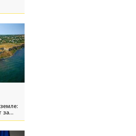
земле:
 за
амани