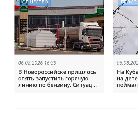
ОБЩЕСТВО
ПРОИС
06.08.2026 16:39
06.08.20
В Новороссийске пришлось
На Куб
опять запустить горячую
на дете
линию по бензину. Ситуация
поймал
на заправках нестабильная,
много жалоб