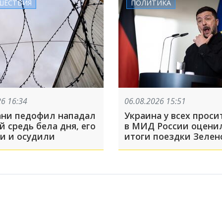
ШЕСТВИЯ
ПОЛИТИКА
26 16:34
06.08.2026 15:51
ани педофил нападал
Украина у всех просит
й средь бела дня, его
в МИД России оцени
и и осудили
итоги поездки Зелен
США