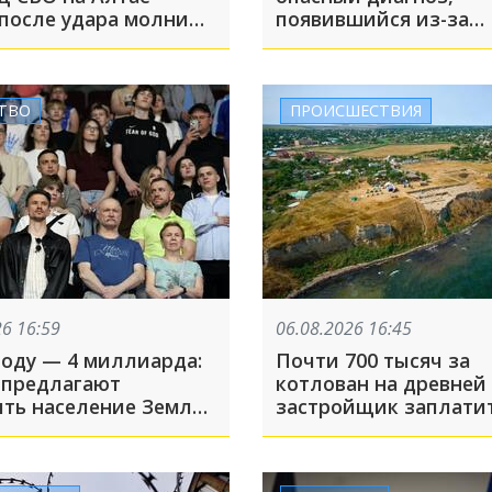
после удара молнии
появившийся из-за
ечи с медведем
нейросетей
ТВО
ПРОИСШЕСТВИЯ
26 16:59
06.08.2026 16:45
году — 4 миллиарда:
Почти 700 тысяч за
 предлагают
котлован на древней 
ить население Земли
застройщик заплатит
 Каким образом?
ущерб городищу в Т