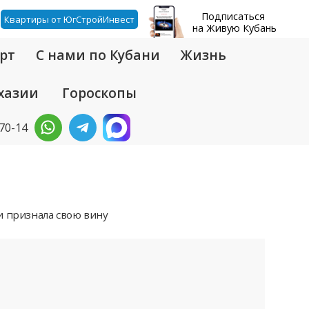
Подписаться
Квартиры от ЮгСтройИнвест
на Живую Кубань
рт
С нами по Кубани
Жизнь
хазии
Гороскопы
-70-14
и признала свою вину