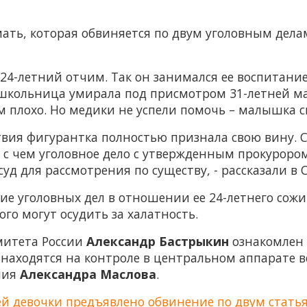
мать, которая обвиняется по двум уголовным дела
4-летний отчим. Так он занимался ее воспитани
 школьница умирала под присмотром 31-летней ма
ем плохо. Но медики не успели помочь – малышка с
ствия фигурантка полностью признала свою вину. 
зи с чем уголовное дело с утвержденным прокуро
д для рассмотрения по существу, - рассказали в 
ие уголовных дел в отношении ее 24-летнего сожит
ого могут осудить за халатность.
митета России
Александр Бастрыкин
ознакомлен 
ы находятся на контроле в центральном аппарате 
ния
Александра Маслова
.
ей девочки предъявлено обвинение по двум стать