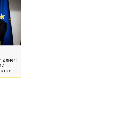
 денег:
ли
ского в