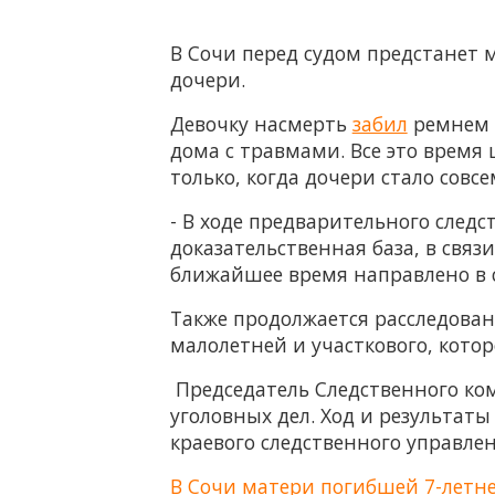
В Сочи перед судом предстанет 
дочери.
Девочку насмерть
забил
ремнем 2
дома с травмами. Все это время
только, когда дочери стало совс
- В ходе предварительного след
доказательственная база, в свя
ближайшее время направлено в су
Также продолжается расследован
малолетней и участкового, котор
Председатель Следственного ко
уголовных дел. Ход и результат
краевого следственного управле
В Сочи матери погибшей 7-летн