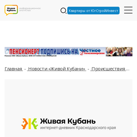
Квартиры от ЮгСтройИнвест
Главная
Новости «Живой Кубани»
Происшествия
Му