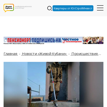
Квартиры от ЮгСтройИнвест
Главная
Новости «Живой Кубани»
Происшествия
Не