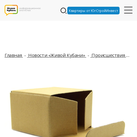
Квартиры от ЮгСтройИнвест
Главная
Новости «Живой Кубани»
Происшествия
Не