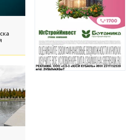
ска
я