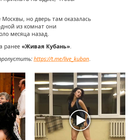
 Москвы, но дверь там оказалась
 одной из комнат они
оло месяца назад.
ла ранее
«Живая Кубань»
.
 пропустить:
https://t.me/live_kuban
.