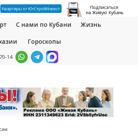
Подписаться
Квартиры от ЮгСтройИнвест
на Живую Кубань
рт
С нами по Кубани
Жизнь
хазии
Гороскопы
-70-14
сам