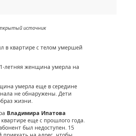
ткрытый источник
л в квартире с телом умершей
61-летняя женщина умерла на
нщина умерла еще в середине
инала не обнаружены. Дети
образ жизни.
ера
Владимира Ипатова
квартире еще с прошлого года.
абонент был недоступен. 15
 приехать на адрес, чтобы