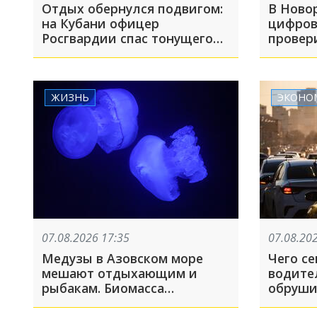
Отдых обернулся подвигом:
В Ново
на Кубани офицер
цифров
Росгвардии спас тонущего
провер
мальчика на Должанской
Сквера
косе
ЖИЗНЬ
ЭКОНО
07.08.2026 17:35
07.08.20
Медузы в Азовском море
Чего се
мешают отдыхающим и
водите
рыбакам. Биомасса
обруши
достигает миллионов тонн
отечес