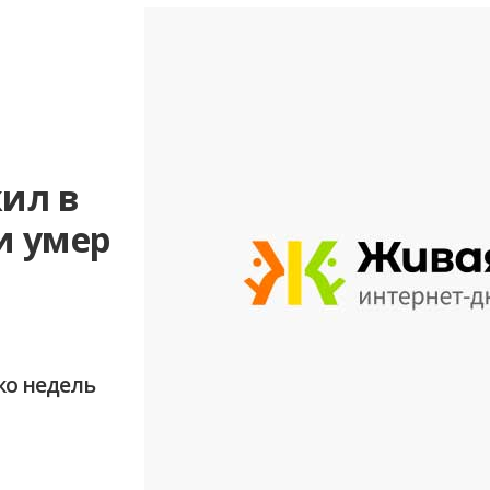
ил в
и умер
ко недель