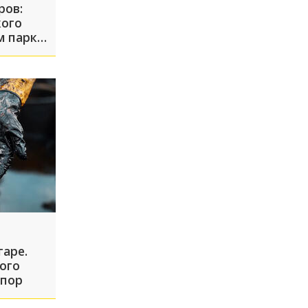
ров:
кого
м парке
гаре.
ого
 пор