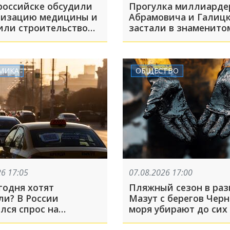
российске обсудили
Прогулка миллиарде
изацию медицины и
Абрамовича и Галиц
или строительство
застали в знаменито
 Медиков
Краснодара
МИКА
ОБЩЕСТВО
26 17:05
07.08.2026 17:00
годня хотят
Пляжный сезон в раз
ли? В России
Мазут с берегов Черн
лся спрос на
моря убирают до сих
твенные машины