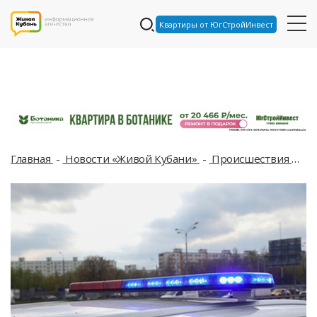
Квартиры от ЮгСтройИнвест
Главная
Новости «Живой Кубани»
Происшествия
По