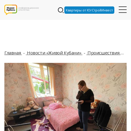
Квартиры от ЮгСтройИнвест
Главная
Новости «Живой Кубани»
Происшествия
По