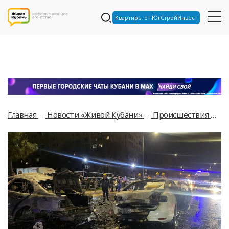
Квартиры от ЮгСтройИнвест
Главная
Новости «Живой Кубани»
Происшествия
По