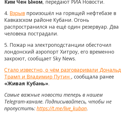
Ким Чен Ыном
, передают РИА Новости.
4.
Взрыв
произошёл на горящей нефтебазе в
Кавказском районе Кубани. Огонь
распространился на ещё один резервуар. Два
человека пострадали.
5. Пожар на электроподстанции обесточил
лондонский аэропорт Хитроу, его временно
закроют, сообщает Sky News.
Стало известно, о чём разговаривали Дональд
Трамп и Владимир Путин
, сообщала ранее
«Живая Кубань»
.
Самые важные новости теперь в нашем
Telegram-канале. Подписывайтесь, чтобы не
пропустить:
https://t.me/live_kuban
.