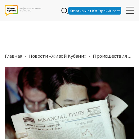
Квартиры от ЮгСтройИнвест
Главная
Новости «Живой Кубани»
Происшествия
Шо